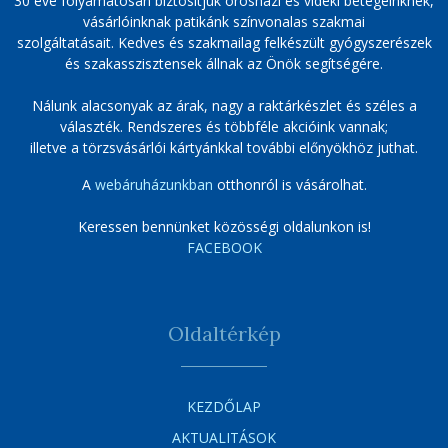
30 éve folyamatosan biztosítjuk orosházi és vidéki betegeinknek,
vásárlóinknak patikánk színvonalas szakmai
szolgáltatásait. Kedves és szakmailag felkészült gyógyszerészek
és szakasszisztensek állnak az Önök segítségére.
Nálunk alacsonyak az árak, nagy a raktárkészlet és széles a
választék. Rendszeres és többféle akcióink vannak;
illetve a törzsvásárlói kártyánkkal további előnyökhöz juthat.
A
webáruházunkban
otthonról is vásárolhat.
Keressen bennünket közösségi oldalunkon is!
FACEBOOK
Oldaltérkép
KEZDŐLAP
AKTUALITÁSOK