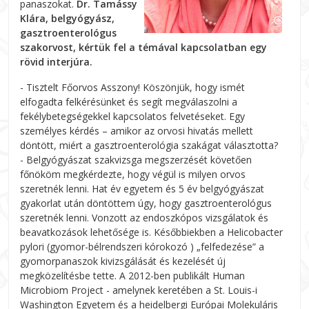
panaszokat.
Dr. Tamássy
Klára, belgyógyász,
gasztroenterológus
szakorvost, kértük fel a témával kapcsolatban egy
rövid interjúra.
- Tisztelt Főorvos Asszony! Köszönjük, hogy ismét
elfogadta felkérésünket és segít megválaszolni a
fekélybetegségekkel kapcsolatos felvetéseket. Egy
személyes kérdés – amikor az orvosi hivatás mellett
döntött, miért a gasztroenterológia szakágat választotta?
- Belgyógyászat szakvizsga megszerzését követően
főnököm megkérdezte, hogy végül is milyen orvos
szeretnék lenni. Hat év egyetem és 5 év belgyógyászat
gyakorlat után döntöttem úgy, hogy gasztroenterológus
szeretnék lenni. Vonzott az endoszkópos vizsgálatok és
beavatkozások lehetősége is. Későbbiekben a Helicobacter
pylori (gyomor-bélrendszeri kórokozó ) „felfedezése” a
gyomorpanaszok kivizsgálását és kezelését új
megközelítésbe tette. A 2012-ben publikált Human
Microbiom Project - amelynek keretében a St. Louis-i
Washington Egyetem és a heidelbergi Európai Molekuláris