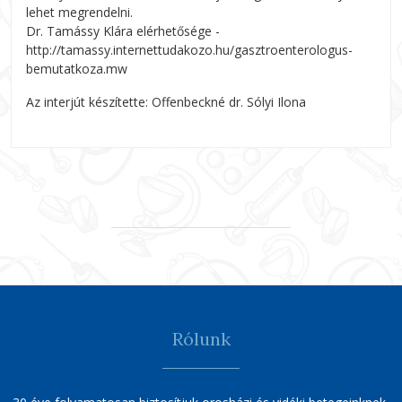
lehet megrendelni.
Dr. Tamássy Klára elérhetősége -
http://tamassy.internettudakozo.hu/gasztroenterologus-
bemutatkoza.mw
Az interjút készítette: Offenbeckné dr. Sólyi Ilona
Rólunk