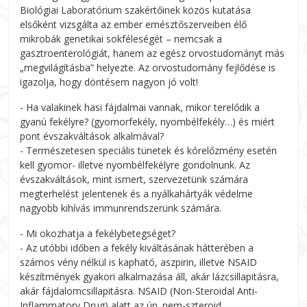
Biológiai Laboratórium szakértőinek közös kutatása
elsőként vizsgálta az ember emésztőszerveiben élő
mikrobák genetikai sokféleségét – nemcsak a
gasztroenterológiát, hanem az egész orvostudományt más
„megvilágításba” helyezte. Az orvostudomány fejlődése is
igazolja, hogy döntésem nagyon jó volt!
- Ha valakinek hasi fájdalmai vannak, mikor terelődik a
gyanú fekélyre? (gyomorfekély, nyombélfekély…) és miért
pont évszakváltások alkalmával?
- Természetesen speciális tünetek és kórelőzmény esetén
kell gyomor- illetve nyombélfekélyre gondolnunk. Az
évszakváltások, mint ismert, szervezetünk számára
megterhelést jelentenek és a nyálkahártyák védelme
nagyobb kihívás immunrendszerünk számára.
- Mi okozhatja a fekélybetegséget?
- Az utóbbi időben a fekély kiváltásának hátterében a
számos vény nélkül is kapható, aszpirin, illetve NSAID
készítmények gyakori alkalmazása áll, akár lázcsillapitásra,
akár fájdalomcsillapitásra. NSAID (Non-Steroidal Anti-
Inflammatory Drug) alatt az ún. nem-szteroid