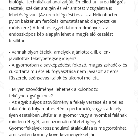
biológiai technikákkal analizálják. Emellett un. urea kilégzési
tesztek, széklet antigén és vér antitest vizsgálatra is
lehetőség van. (Az urea kilégzési teszt – a Helicobacter
pylori baktérium fertőzés kimutatásának diagnosztikai
módszere.) A fenti és egyéb laboreredmények, az
endoszkópos kép alapján lehet a megfelelő kezelést
beállítani.
- Vannak olyan ételek, amelyek ajánlottak, ill. ellen-
javallottak fekélybetegség idején?
- A gyomorban a savképződést fokozó, magas zsiradék- és
cukortartalmú ételek fogyasztása nem javasolt az erős
fűszerek, szénsavas italok és alkohol mellett.
- Milyen szövődményei lehetnek a különböző
fekélybetegségeknek?
- Az egyik súlyos szövődmény a fekély vérzése és a teljes
falat érintő folyamat esetén a perforáció, vagyis a fekély
ilyen esetekben „átfúrja” a gyomor vagy a nyombél falának
minden rétegét, ami azonnali műtétet igényel.
Gyomorfekélyek rosszindulatú átalakulása is megtörténhet,
ami szinten komoly következményekkel jár.