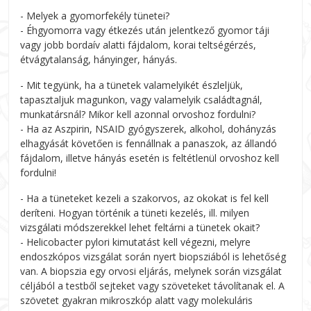
- Melyek a gyomorfekély tünetei?
- Éhgyomorra vagy étkezés után jelentkező gyomor táji
vagy jobb bordaív alatti fájdalom, korai teltségérzés,
étvágytalanság, hányinger, hányás.
- Mit tegyünk, ha a tünetek valamelyikét észleljük,
tapasztaljuk magunkon, vagy valamelyik családtagnál,
munkatársnál? Mikor kell azonnal orvoshoz fordulni?
- Ha az Aszpirin, NSAID gyógyszerek, alkohol, dohányzás
elhagyását követően is fennállnak a panaszok, az állandó
fájdalom, illetve hányás esetén is feltétlenül orvoshoz kell
fordulni!
- Ha a tüneteket kezeli a szakorvos, az okokat is fel kell
deríteni. Hogyan történik a tüneti kezelés, ill. milyen
vizsgálati módszerekkel lehet feltárni a tünetek okait?
- Helicobacter pylori kimutatást kell végezni, melyre
endoszkópos vizsgálat során nyert biopsziából is lehetőség
van. A biopszia egy orvosi eljárás, melynek során vizsgálat
céljából a testből sejteket vagy szöveteket távolítanak el. A
szövetet gyakran mikroszkóp alatt vagy molekuláris