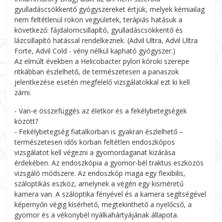
gyulladáscsökkentő gyógyszereket értjük, melyek kémiailag
nem feltétlenül rokon vegyületek, terápiás hatásuk a
következő: fájdalomcsillapító, gyulladáscsökkentő és
lázcsillapító hatással rendelkeznek. (Advil Ultra, Advil Ultra
Forte, Advil Cold - vény nélkül kapható gyógyszer.)
Az elmúlt években a Helicobacter pylori kóroki szerepe
ritkábban észlelhető, de természetesen a panaszok
jelentkezése esetén megfelelő vizsgálatokkal ezt ki kell
zárni.
- Van-e összefüggés az életkor és a fekélybetegségek
között?
- Fekélybetegség fiatalkorban is gyakran észlelhető –
természetesen idős korban feltétlen endoszkópos
vizsgálatot kell végezni a gyomordaganat kizárása
érdekében. Az endoszkópia a gyomor-bél traktus eszközös
vizsgáló módszere. Az endoszkóp maga egy flexibilis,
száloptikás eszköz, amelynek a végén egy kisméretű
kamera van. A száloptika fényével és a kamera segítségével
képernyőn végig kísérhető, megtekinthető a nyelőcső, a
gyomor és a vékonybél nyálkahártyájának állapota.