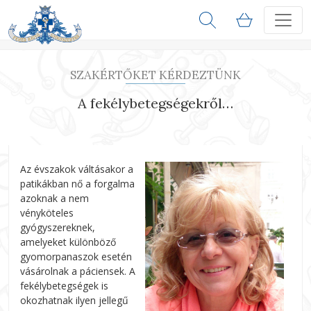
SZAKÉRTŐKET KÉRDEZTÜNK
A fekélybetegségekről…
Az évszakok váltásakor a
patikákban nő a forgalma
azoknak a nem
vényköteles
gyógyszereknek,
amelyeket különböző
gyomorpanaszok esetén
vásárolnak a páciensek. A
fekélybetegségek is
okozhatnak ilyen jellegű