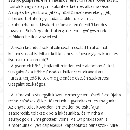
szúnyogcsípések ellen. Hatásos lehet továbbá rovarriasztó
füstölők vagy spray, ill. különféle krémek alkalmazása.
A csípés helyén borogatást, hűsítő rázókeveréket, gélt,
szteroid-tartalmú gyulladáscsökkentő krémet
alkalmazhatunk, kivakart csípésre fertőtlenítő kenőcs
javasolt. Belsőleg adott allergia-ellenes gyógyszerek
csökkenthetik a viszketést.
- A nyári kirándulások alkalmával a család találkozhat
kullancsokkal is. Mikor kell kullancs-csípésre gyanakodni és
ilyenkor mi a teendő?
- A gyermek bőrét, hajlatait minden este alaposan át kell
vizsgálni és a bőrbe fúródott kullancsot eltávolítani.
Furcsa, terjedő foltok megjelenése esetén szakorvosi
vizsgálat szükséges.
- A klímaváltozás egyik következményeként évről évre újabb
rovar-csípésektől kell féltenünk a gyerekeket (és magunkat).
Az enyhe telet követően ismeretlen poloskafajta
szaporodik, tolakszik be a lakásunkba, és mintha a
szúnyogok is „megnőttek” volna. Az Ön praxisában is
előfordulnak ilyen csípésekkel kapcsolatos panaszok? Mire