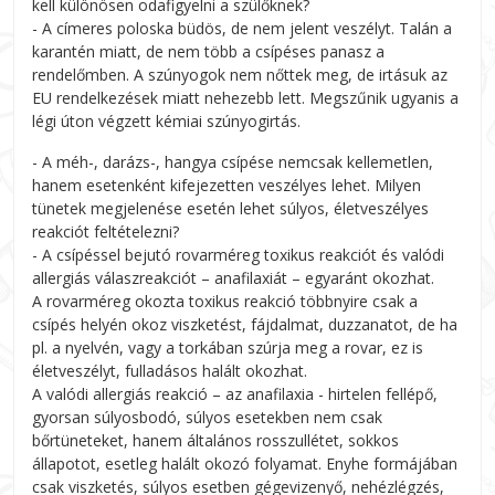
kell különösen odafigyelni a szülőknek?
- A címeres poloska büdös, de nem jelent veszélyt. Talán a
karantén miatt, de nem több a csípéses panasz a
rendelőmben. A szúnyogok nem nőttek meg, de irtásuk az
EU rendelkezések miatt nehezebb lett. Megszűnik ugyanis a
légi úton végzett kémiai szúnyogirtás.
- A méh-, darázs-, hangya csípése nemcsak kellemetlen,
hanem esetenként kifejezetten veszélyes lehet. Milyen
tünetek megjelenése esetén lehet súlyos, életveszélyes
reakciót feltételezni?
- A csípéssel bejutó rovarméreg toxikus reakciót és valódi
allergiás válaszreakciót – anafilaxiát – egyaránt okozhat.
A rovarméreg okozta toxikus reakció többnyire csak a
csípés helyén okoz viszketést, fájdalmat, duzzanatot, de ha
pl. a nyelvén, vagy a torkában szúrja meg a rovar, ez is
életveszélyt, fulladásos halált okozhat.
A valódi allergiás reakció – az anafilaxia - hirtelen fellépő,
gyorsan súlyosbodó, súlyos esetekben nem csak
bőrtüneteket, hanem általános rosszullétet, sokkos
állapotot, esetleg halált okozó folyamat. Enyhe formájában
csak viszketés, súlyos esetben gégevizenyő, nehézlégzés,