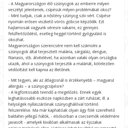
- A Magyarországon élő szúnyogok az emberre milyen
veszélyt jelentenek, csípésük milyen problémákat okoz?
- Mint tudjuk, csak a nőstény szúnyog szív vért. Csípése
nyomán erősen viszkető vörös göbcse képződik. Ezt
hajlamosak vagyunk véresre vakarni, ez gennyes
felülfertőződést, esetleg heggel történő gyógyulást is
okozhat.
Magyarországon szerencsére nem kell számolni a
szúnyogok által terjesztett malária, sárgaláz, dengue,
filariasis, stb. átvitelével, ha azonban valaki olyan országba
utazik, ahol a szúnyogok terjesztik a maláriát, kötelezően
védőoltást kell kapnia az illetőnek.
- Mit tegyen, aki az átlagosnál is érzékenyebb – magyarul
allergiás – a szúnyogcsípésre?
- A legfontosabb teendő a megelőzés. Ennek egyik
leghatásosabb eszköze napközben a zárt ruházat, ill. a
helységek nyílászáróinak szúnyoghálóval történő
felszerelése. Ma már kaphatóak olyan ágy fölé szerelhető
baldahin-jellegű hálók, - elsősorban a csecsemők védelmére
javasolt - amelyek kiválóan alkalmasak az éjszakai