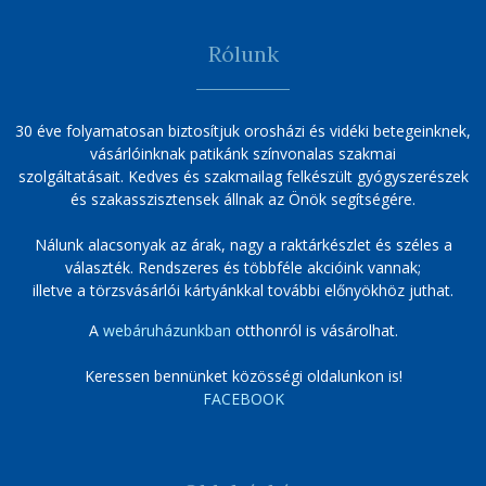
Rólunk
30 éve folyamatosan biztosítjuk orosházi és vidéki betegeinknek,
vásárlóinknak patikánk színvonalas szakmai
szolgáltatásait. Kedves és szakmailag felkészült gyógyszerészek
és szakasszisztensek állnak az Önök segítségére.
Nálunk alacsonyak az árak, nagy a raktárkészlet és széles a
választék. Rendszeres és többféle akcióink vannak;
illetve a törzsvásárlói kártyánkkal további előnyökhöz juthat.
A
webáruházunkban
otthonról is vásárolhat.
Keressen bennünket közösségi oldalunkon is!
FACEBOOK