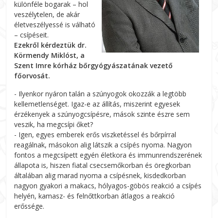
különféle bogarak – hol
veszélytelen, de akár
életveszélyessé is válható
– csípéseit.
Ezekről kérdeztük dr.
Körmendy Miklóst, a
Szent Imre kórház bőrgyógyászatának vezető
főorvosát.
- Ilyenkor nyáron talán a szúnyogok okozzák a legtöbb
kellemetlenséget. Igaz-e az állítás, miszerint egyesek
érzékenyek a szúnyogcsípésre, mások szinte észre sem
veszik, ha megcsípi őket?
- Igen, egyes emberek erős viszketéssel és bőrpírral
reagálnak, másokon alig látszik a csípés nyoma. Nagyon
fontos a megcsípett egyén életkora és immunrendszerének
állapota is, hiszen fiatal csecsemőkorban és öregkorban
általában alig marad nyoma a csípésnek, kisdedkorban
nagyon gyakori a makacs, hólyagos-göbös reakció a csípés
helyén, kamasz- és felnőttkorban átlagos a reakció
erőssége.