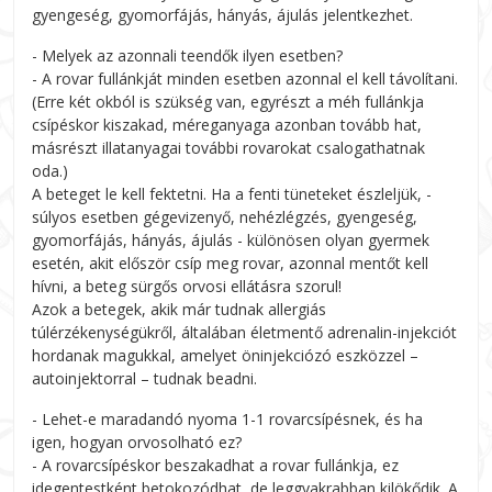
gyengeség, gyomorfájás, hányás, ájulás jelentkezhet.
- Melyek az azonnali teendők ilyen esetben?
- A rovar fullánkját minden esetben azonnal el kell távolítani.
(Erre két okból is szükség van, egyrészt a méh fullánkja
csípéskor kiszakad, méreganyaga azonban tovább hat,
másrészt illatanyagai további rovarokat csalogathatnak
oda.)
A beteget le kell fektetni. Ha a fenti tüneteket észleljük, -
súlyos esetben gégevizenyő, nehézlégzés, gyengeség,
gyomorfájás, hányás, ájulás - különösen olyan gyermek
esetén, akit először csíp meg rovar, azonnal mentőt kell
hívni, a beteg sürgős orvosi ellátásra szorul!
Azok a betegek, akik már tudnak allergiás
túlérzékenységükről, általában életmentő adrenalin-injekciót
hordanak magukkal, amelyet öninjekciózó eszközzel –
autoinjektorral – tudnak beadni.
- Lehet-e maradandó nyoma 1-1 rovarcsípésnek, és ha
igen, hogyan orvosolható ez?
- A rovarcsípéskor beszakadhat a rovar fullánkja, ez
idegentestként betokozódhat, de leggyakrabban kilökődik. A