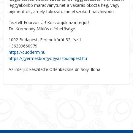
leggyakoribb maradványtünet a vakarás okozta heg, vagy
pigmentfolt, amely fokozatosan el szokott halványodni.
Tisztelt Főorvos Úr! Köszönjük az interjút!
Dr. Körmendy Miklós elérhetősége
1092 Budapest, Ferenc körút 32. fsz.1.
+36309660979
https://duoderm.hu
https://gyermekborgyogyaszbudapest.hu
Az interjút készítette Offenbeckné dr. Sólyi Ilona